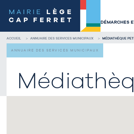
Accéder
Accéder
au
au
contenu
pied
de
de
DÉMARCHES ET
la
page
page
ACCUEIL
ANNUAIRE DES SERVICES MUNICIPAUX
MÉDIATHÈQUE PET
ANNUAIRE DES SERVICES MUNICIPAUX
Médiathèqu