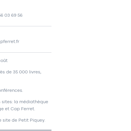
56 03 69 56
ferret.fr
août
s de 35 000 livres,
onférences.
 sites: la médiathèque
e et Cap Ferret.
site de Petit Piquey.