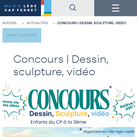
Accéder
Accéder
Menu
au
au
contenu
pied
de
de
la
page
ACCUEIL
ACTUALITÉS
CONCOURS | DESSIN, SCULPTURE, VIDÉO
page
NON CLASSÉ
Concours | Dessin,
sculpture, vidéo