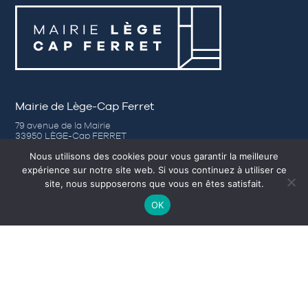
Mairie de Lège-Cap Ferret
79 avenue de la Mairie
33950 LÈGE-Cap FERRET
Tél. 05 56 03 84 00
Nous utilisons des cookies pour vous garantir la meilleure
Nous contacter
expérience sur notre site web. Si vous continuez à utiliser ce
site, nous supposerons que vous en êtes satisfait.
Horaires d’ouverture
OK
– Du lundi au jeudi de 8h30 à 12h30 et de 14h00 à 17h30
– Vendredi de 8h30 à 12h30 et de 14h00 à 16h30
– Samedi (Accueil) de 9h à 12h, du 1er avril au 31 octobre.
Nos autres sites