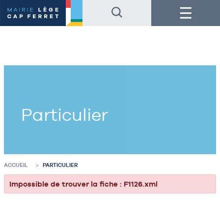
Accéder
Accéder
Menu
au
au
contenu
pied
de
de
la
page
page
Particulier
ACCUEIL
PARTICULIER
Impossible de trouver la fiche : F1126.xml