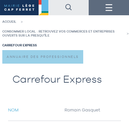
Accéder
Accéder
Menu
au
au
contenu
pied
de
de
la
page
ACCUEIL
page
CONSOMMER LOCAL : RETROUVEZ VOS COMMERCES ET ENTREPRISES
OUVERTS SUR LA PRESQU’ÎLE
CARREFOUR EXPRESS
ANNUAIRE DES PROFESSIONNELS
Carrefour Express
NOM
Romain Gasquet