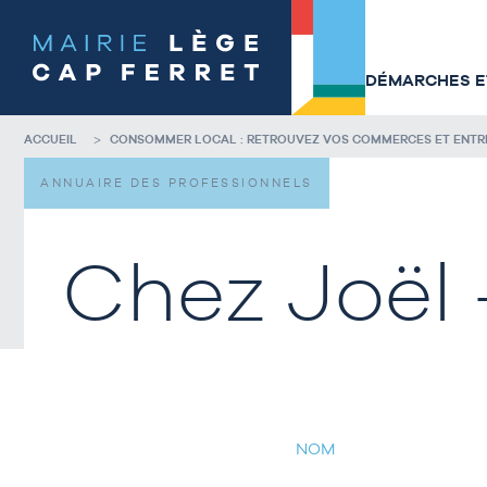
Accéder
Accéder
au
au
contenu
pied
de
de
DÉMARCHES ET
la
page
page
ACCUEIL
CONSOMMER LOCAL : RETROUVEZ VOS COMMERCES ET ENTREP
ANNUAIRE DES PROFESSIONNELS
Chez Joël
NOM