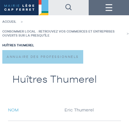
Accéder
Accéder
Menu
au
au
contenu
pied
de
de
la
page
ACCUEIL
page
CONSOMMER LOCAL : RETROUVEZ VOS COMMERCES ET ENTREPRISES
OUVERTS SUR LA PRESQU’ÎLE
HUÎTRES THUMEREL
ANNUAIRE DES PROFESSIONNELS
Huîtres Thumerel
NOM
Eric Thumerel