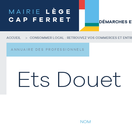
Accéder
Accéder
au
au
contenu
pied
de
de
DÉMARCHES ET
la
page
page
ACCUEIL
CONSOMMER LOCAL : RETROUVEZ VOS COMMERCES ET ENTREP
ANNUAIRE DES PROFESSIONNELS
Ets Douet
NOM