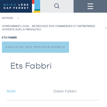
Accéder
Accéder
Menu
au
au
contenu
pied
de
de
la
page
ACCUEIL
page
CONSOMMER LOCAL : RETROUVEZ VOS COMMERCES ET ENTREPRISES
OUVERTS SUR LA PRESQU’ÎLE
ETS FABBRI
ANNUAIRE DES PROFESSIONNELS
Ets Fabbri
NOM
Didier Fabbri