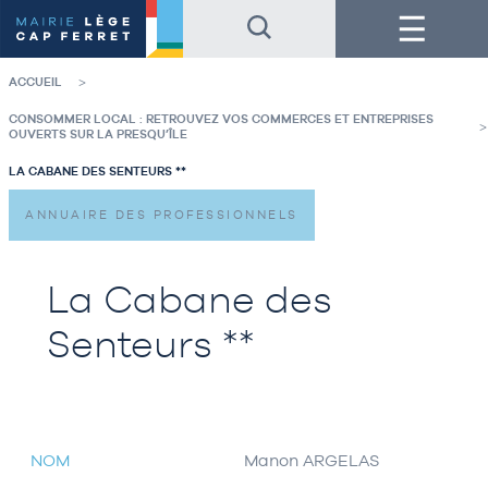
Accéder
Accéder
Menu
au
au
contenu
pied
de
de
la
page
ACCUEIL
page
CONSOMMER LOCAL : RETROUVEZ VOS COMMERCES ET ENTREPRISES
OUVERTS SUR LA PRESQU’ÎLE
LA CABANE DES SENTEURS **
ANNUAIRE DES PROFESSIONNELS
La Cabane des
Senteurs **
NOM
Manon ARGELAS