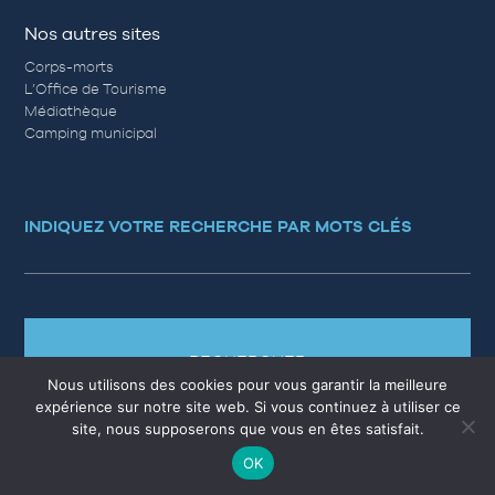
Nos autres sites
Corps-morts
L’Office de Tourisme
Médiathèque
Camping municipal
INDIQUEZ VOTRE RECHERCHE PAR MOTS CLÉS
RECHERCHER
Nous utilisons des cookies pour vous garantir la meilleure
expérience sur notre site web. Si vous continuez à utiliser ce
site, nous supposerons que vous en êtes satisfait.
OK
MARCHÉS PUBLICS
EMPLOI
QUESTIONS RÉPONSES
PLAN DU SITE
MENTIONS LÉGALES
CONTACT