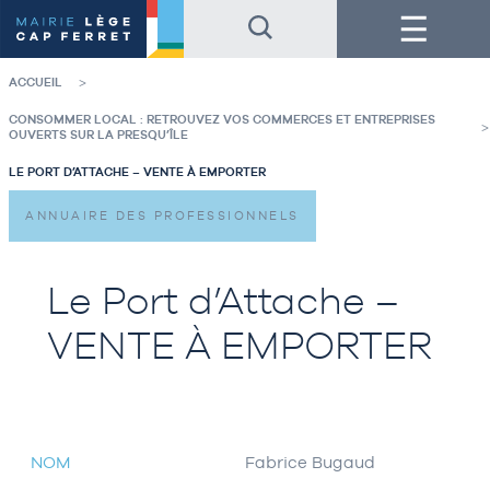
Accéder
Accéder
Menu
au
au
contenu
pied
de
de
la
page
ACCUEIL
page
CONSOMMER LOCAL : RETROUVEZ VOS COMMERCES ET ENTREPRISES
OUVERTS SUR LA PRESQU’ÎLE
LE PORT D’ATTACHE – VENTE À EMPORTER
ANNUAIRE DES PROFESSIONNELS
Le Port d’Attache –
VENTE À EMPORTER
NOM
Fabrice Bugaud