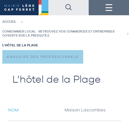
Accéder
Accéder
Menu
au
au
contenu
pied
de
de
la
page
ACCUEIL
page
CONSOMMER LOCAL : RETROUVEZ VOS COMMERCES ET ENTREPRISES
OUVERTS SUR LA PRESQU’ÎLE
L’HÔTEL DE LA PLAGE
ANNUAIRE DES PROFESSIONNELS
L’hôtel de la Plage
NOM
Maison Lascombes