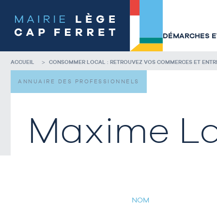
Accéder
Accéder
au
au
contenu
pied
de
de
DÉMARCHES ET
la
page
page
ACCUEIL
CONSOMMER LOCAL : RETROUVEZ VOS COMMERCES ET ENTREP
ANNUAIRE DES PROFESSIONNELS
Maxime L
NOM