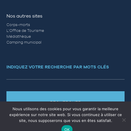
Nos autres sites
Corps-morts
L’Office de Tourisme
Médiathèque
Camping municipal
INDIQUEZ VOTRE RECHERCHE PAR MOTS CLÉS
RECHERCHER
Nous utilisons des cookies pour vous garantir la meilleure
expérience sur notre site web. Si vous continuez à utiliser ce
site, nous supposerons que vous en êtes satisfait.
OK
MARCHÉS PUBLICS
EMPLOI
QUESTIONS RÉPONSES
PLAN DU SITE