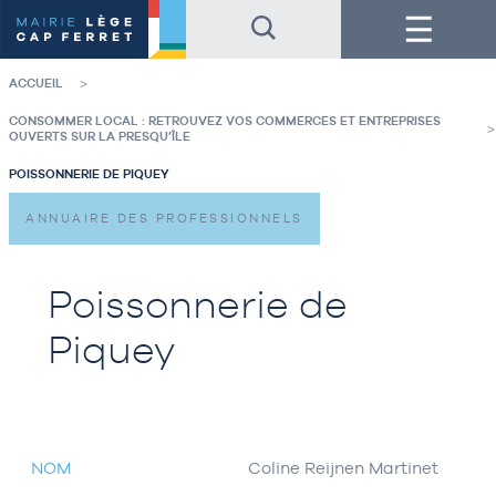
Accéder
Accéder
Menu
au
au
contenu
pied
de
de
la
page
ACCUEIL
page
CONSOMMER LOCAL : RETROUVEZ VOS COMMERCES ET ENTREPRISES
OUVERTS SUR LA PRESQU’ÎLE
POISSONNERIE DE PIQUEY
ANNUAIRE DES PROFESSIONNELS
Poissonnerie de
Piquey
NOM
Coline Reijnen Martinet