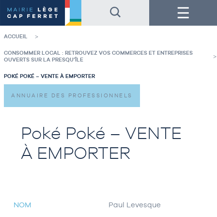
Accéder
Accéder
Menu
au
au
contenu
pied
de
de
la
page
ACCUEIL
page
CONSOMMER LOCAL : RETROUVEZ VOS COMMERCES ET ENTREPRISES
OUVERTS SUR LA PRESQU’ÎLE
POKÉ POKÉ – VENTE À EMPORTER
ANNUAIRE DES PROFESSIONNELS
Poké Poké – VENTE
À EMPORTER
NOM
Paul Levesque