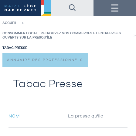
Accéder
Accéder
Menu
au
au
contenu
pied
de
de
la
page
ACCUEIL
page
CONSOMMER LOCAL : RETROUVEZ VOS COMMERCES ET ENTREPRISES
OUVERTS SUR LA PRESQU’ÎLE
TABAC PRESSE
ANNUAIRE DES PROFESSIONNELS
Tabac Presse
NOM
La presse qu'ile