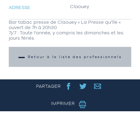
Claouey
ADRESSE
Bar tabac presse de Claouey « La Presse qu’île «
ouvert de 7h à 20h30
7j/7 : Toute l’année, y compris les dimanches et les
jours fériés.
Retour à la liste des professionnels
PARTAGER
IMPRIMER