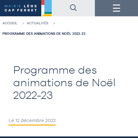
Accéder
Accéder
Menu
au
au
contenu
pied
de
de
la
page
ACCUEIL
ACTUALITÉS
page
PROGRAMME DES ANIMATIONS DE NOËL 2022-23
Programme des
animations de Noël
2022-23
Le 12 décembre 2022