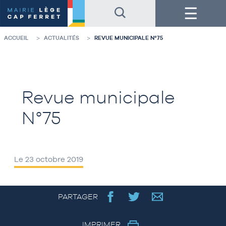
Accéder
Accéder
Menu
au
au
contenu
pied
de
de
la
page
ACCUEIL
ACTUALITÉS
REVUE MUNICIPALE N°75
page
Revue municipale
N°75
Le 23 octobre 2019
PARTAGER
IMPRIMER