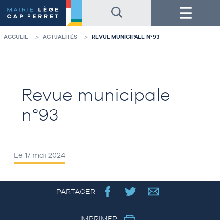
Accéder
Accéder
Menu
au
au
contenu
pied
de
de
la
page
ACCUEIL
ACTUALITÉS
REVUE MUNICIPALE N°93
page
Revue municipale
n°93
Le 17 mai 2024
PARTAGER
IMPRIMER