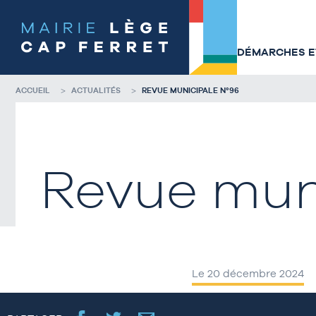
Accéder
Accéder
au
au
contenu
pied
de
de
DÉMARCHES ET
la
page
page
ACCUEIL
ACTUALITÉS
REVUE MUNICIPALE N°96
Revue mun
Le 20 décembre 2024