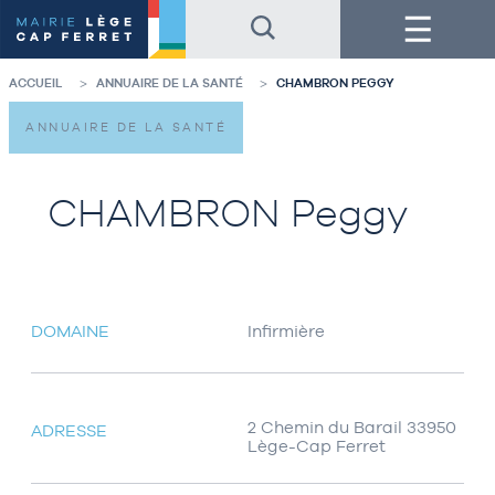
Accéder
Accéder
Menu
au
au
contenu
pied
de
de
la
page
ACCUEIL
ANNUAIRE DE LA SANTÉ
CHAMBRON PEGGY
page
ANNUAIRE DE LA SANTÉ
CHAMBRON Peggy
DOMAINE
Infirmière
2 Chemin du Barail 33950
ADRESSE
Lège-Cap Ferret