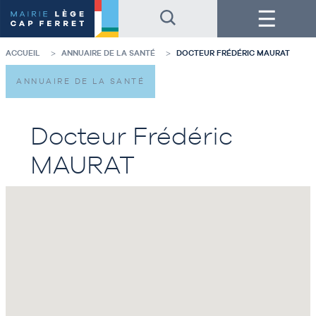
Accéder
Accéder
Menu
au
au
contenu
pied
de
de
la
page
ACCUEIL
ANNUAIRE DE LA SANTÉ
DOCTEUR FRÉDÉRIC MAURAT
page
ANNUAIRE DE LA SANTÉ
Docteur Frédéric
MAURAT