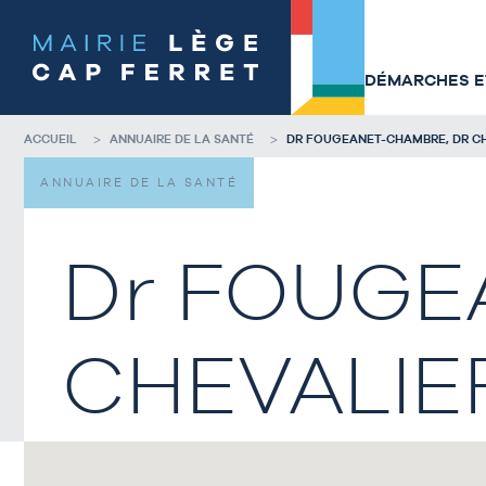
Accéder
Accéder
au
au
contenu
pied
de
de
DÉMARCHES ET
la
page
page
ACCUEIL
ANNUAIRE DE LA SANTÉ
DR FOUGEANET-CHAMBRE, DR CH
ANNUAIRE DE LA SANTÉ
Dr FOUGE
CHEVALIER