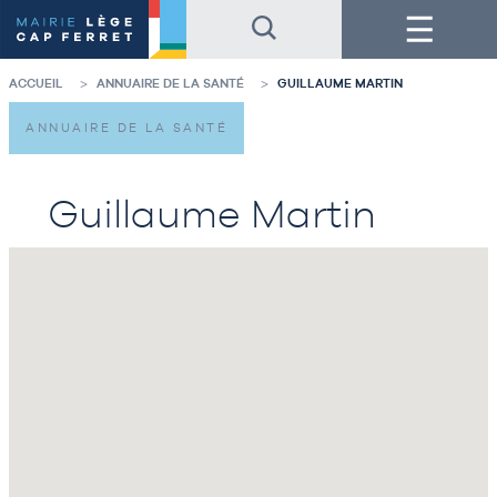
Accéder
Accéder
Menu
au
au
contenu
pied
de
de
la
page
ACCUEIL
ANNUAIRE DE LA SANTÉ
GUILLAUME MARTIN
page
ANNUAIRE DE LA SANTÉ
Guillaume Martin