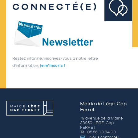
CONNECTÉ(E)
Restez informé, inscrivez-vous à notre lettre
d’information,
je m’inscris !
Mairie de Lège-Cap
Ferret
79 avenue de la Mairie
33950 LÈGE-Cap
FERRET
Tél. 05 56 03 84 00
Nous contacter