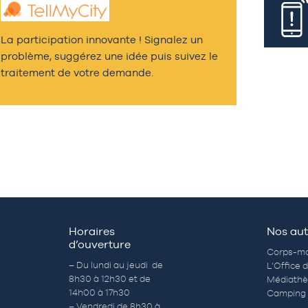
La participation innovante ! Signalez un
problème, suggérez une idée puis suivez le
traitement de votre demande.
Horaires
Nos aut
d’ouverture
Corps-mo
– Du lundi au jeudi de
L’Office 
8h30 à 12h30 et de
Médiath
14h00 à 17h30
Camping 
– Vendredi de 8h30 à