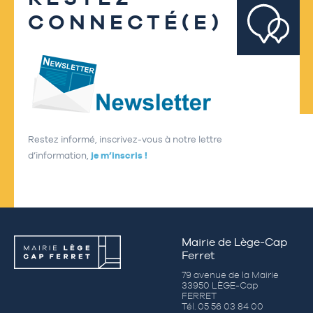
CONNECTÉ(E)
Restez informé, inscrivez-vous à notre lettre
d’information,
je m’inscris !
Mairie de Lège-Cap
Ferret
79 avenue de la Mairie
33950 LÈGE-Cap
FERRET
Tél. 05 56 03 84 00