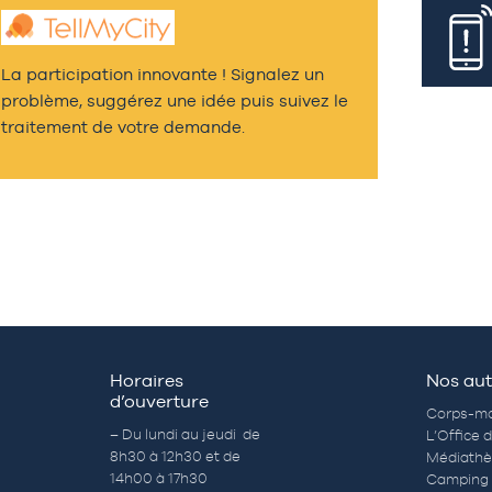
La participation innovante ! Signalez un
problème, suggérez une idée puis suivez le
traitement de votre demande.
Horaires
Nos aut
d’ouverture
Corps-mo
– Du lundi au jeudi de
L’Office 
8h30 à 12h30 et de
Médiath
14h00 à 17h30
Camping 