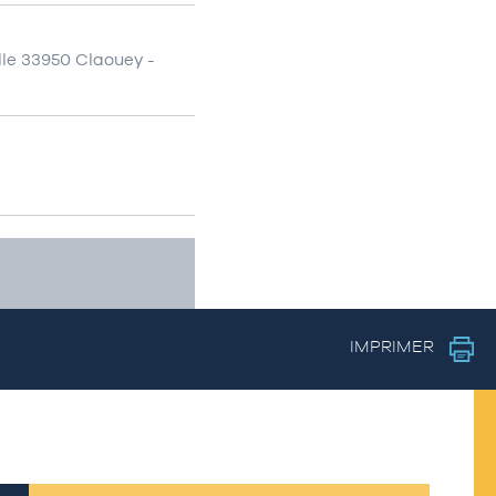
lle 33950 Claouey -
IMPRIMER