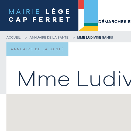
Accéder
Accéder
au
au
contenu
pied
de
de
DÉMARCHES ET
la
page
page
ACCUEIL
ANNUAIRE DE LA SANTÉ
MME LUDIVINE SANSU
ANNUAIRE DE LA SANTÉ
Mme Ludiv