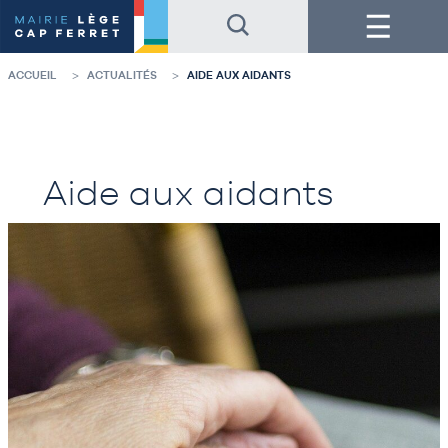
Accéder
Accéder
Menu
au
au
contenu
pied
de
de
la
page
ACCUEIL
ACTUALITÉS
AIDE AUX AIDANTS
page
Aide aux aidants