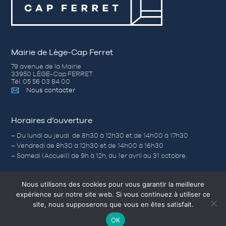
Mairie de Lège-Cap Ferret
79 avenue de la Mairie
33950 LÈGE-Cap FERRET
Tél. 05 56 03 84 00
Nous contacter
Horaires d’ouverture
– Du lundi au jeudi de 8h30 à 12h30 et de 14h00 à 17h30
– Vendredi de 8h30 à 12h30 et de 14h00 à 16h30
– Samedi (Accueil) de 9h à 12h, du 1er avril au 31 octobre.
Nous utilisons des cookies pour vous garantir la meilleure
expérience sur notre site web. Si vous continuez à utiliser ce
Nos autres sites
site, nous supposerons que vous en êtes satisfait.
Corps-morts
OK
L’Office de Tourisme