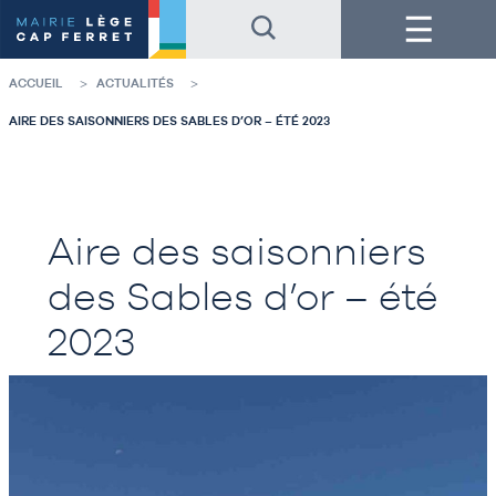
Accéder
Accéder
Menu
au
au
contenu
pied
de
de
la
page
ACCUEIL
ACTUALITÉS
page
AIRE DES SAISONNIERS DES SABLES D’OR – ÉTÉ 2023
Aire des saisonniers
des Sables d’or – été
2023