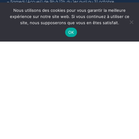
– Samedi (Accueil) de 9h à 12h, du 1er avril au 31 octobre.
Nous utilisons des cookies pour vous garantir la meilleure
expérience sur notre site web. Si vous continuez à utiliser ce
site, nous supposerons que vous en êtes satisfait.
Nos autres sites
OK
Corps-morts
L’Office de Tourisme
Médiathèque
Camping municipal
INDIQUEZ VOTRE RECHERCHE PAR MOTS CLÉS
RECHERCHER