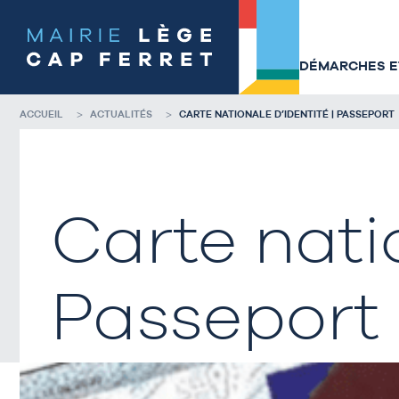
Accéder
Accéder
au
au
contenu
pied
de
de
DÉMARCHES ET
la
page
page
ACCUEIL
ACTUALITÉS
CARTE NATIONALE D’IDENTITÉ | PASSEPORT
Carte natio
Passeport