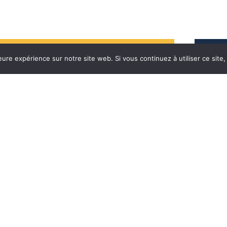
eure expérience sur notre site web. Si vous continuez à utiliser ce sit
La participation innovante ! Signalez un
problème, suggérez une idée puis suivez le
traitement de votre demande.
Horaires
Nos aut