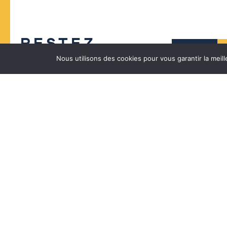
RESTEZ
CONNECTÉ(E)
Nous utilisons des cookies pour vous garantir la meill
Restez informé, inscrivez-vous à notre lettre
d’information,
je m’inscris !
Mairie de Lège-Cap