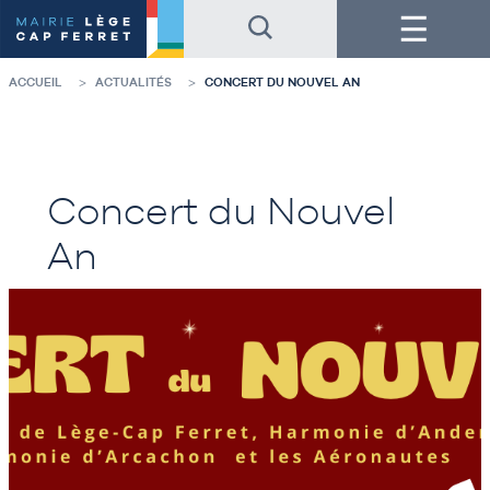
Accéder
Accéder
Menu
au
au
contenu
pied
de
de
la
page
ACCUEIL
ACTUALITÉS
CONCERT DU NOUVEL AN
page
Concert du Nouvel
An