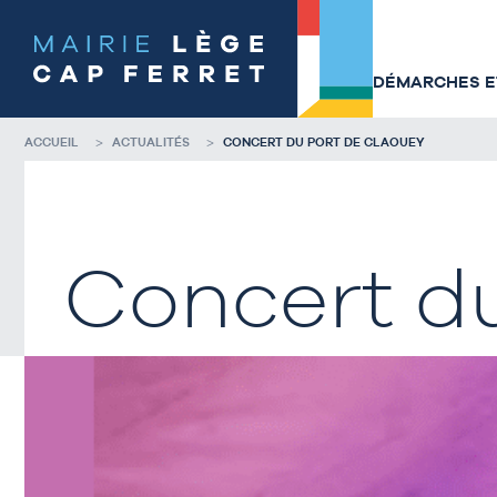
Accéder
Accéder
au
au
contenu
pied
de
de
DÉMARCHES ET
la
page
page
ACCUEIL
ACTUALITÉS
CONCERT DU PORT DE CLAOUEY
Concert d