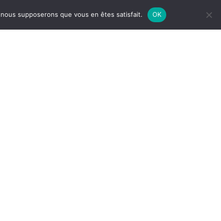
Alerte par message vocal sur les
e, nous supposerons que vous en êtes satisfait.
OK
évènements exceptionnels (accident,
risque naturel, etc.)
res sites
INDIQUEZ VOTRE
rts
RECHERCHE PAR
de Tourisme
MOTS CLÉS
èque
municipal