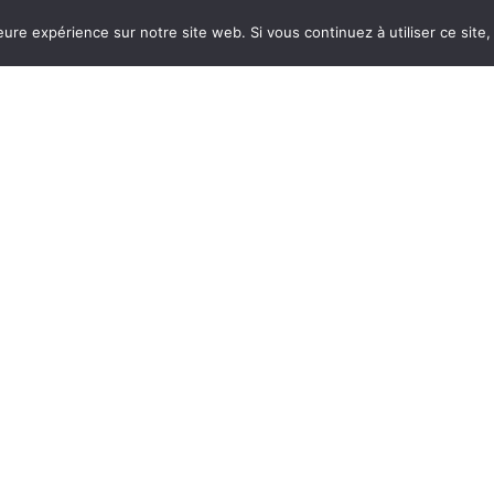
La participation innovante ! Signalez un
eure expérience sur notre site web. Si vous continuez à utiliser ce sit
problème, suggérez une idée puis suivez le
traitement de votre demande.
Horaires
Nos aut
d’ouverture
Corps-mo
– Du lundi au jeudi de
L’Office 
8h30 à 12h30 et de
Médiath
14h00 à 17h30
Camping 
– Vendredi de 8h30 à
12h30 et de 14h00 à
16h30