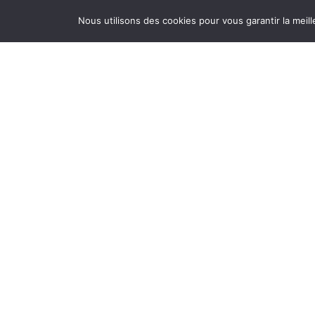
Nous utilisons des cookies pour vous garantir la meill
Restez informé, inscrivez-vous à notre lettre
d’information,
je m’inscris !
Mairie de Lège-Cap
Ferret
79 avenue de la Mairie
33950 LÈGE-Cap
FERRET
Tél. 05 56 03 84 00
Nous contacter