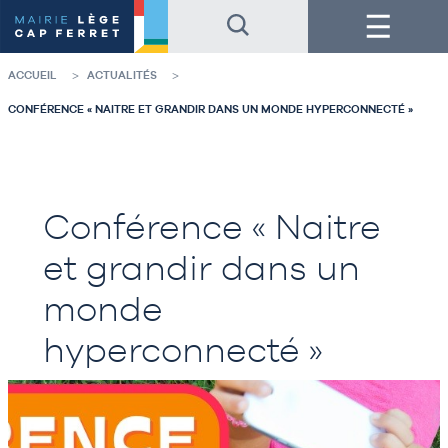
Accéder
Accéder
Menu
au
au
contenu
pied
de
de
la
page
ACCUEIL
ACTUALITÉS
page
CONFÉRENCE « NAITRE ET GRANDIR DANS UN MONDE HYPERCONNECTÉ »
Conférence « Naitre
et grandir dans un
monde
hyperconnecté »