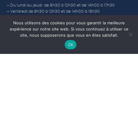
– Du lundi au jeudi de 8h30 à 12h30 et de 14h00 à 17h30
– Vendredi de 8h30 à 12h30 et de 14h00 à 16h30
– Samedi (Accueil) de 9h à 12h, du 1er avril au 31 octobre.
Nous utilisons des cookies pour vous garantir la meilleure
expérience sur notre site web. Si vous continuez à utiliser ce
site, nous supposerons que vous en êtes satisfait.
Nos autres sites
OK
Corps-morts
L’Office de Tourisme
Médiathèque
Camping municipal
INDIQUEZ VOTRE RECHERCHE PAR MOTS CLÉS
RECHERCHER