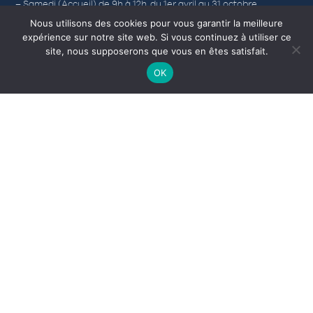
– Samedi (Accueil) de 9h à 12h, du 1er avril au 31 octobre.
Nous utilisons des cookies pour vous garantir la meilleure
expérience sur notre site web. Si vous continuez à utiliser ce
site, nous supposerons que vous en êtes satisfait.
Nos autres sites
OK
Corps-morts
L’Office de Tourisme
Médiathèque
Camping municipal
INDIQUEZ VOTRE RECHERCHE PAR MOTS CLÉS
RECHERCHER