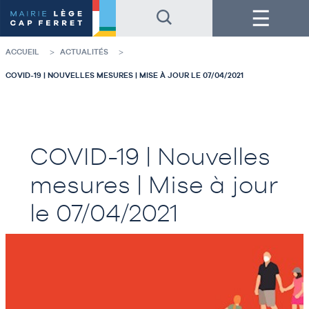
Accéder
Accéder
Menu
au
au
contenu
pied
de
de
la
page
ACCUEIL
ACTUALITÉS
page
COVID-19 | NOUVELLES MESURES | MISE À JOUR LE 07/04/2021
COVID-19 | Nouvelles
mesures | Mise à jour
le 07/04/2021