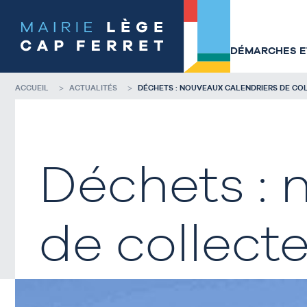
Accéder
Accéder
au
au
contenu
pied
de
de
DÉMARCHES ET
la
page
page
ACCUEIL
ACTUALITÉS
DÉCHETS : NOUVEAUX CALENDRIERS DE CO
Déchets : 
de collect