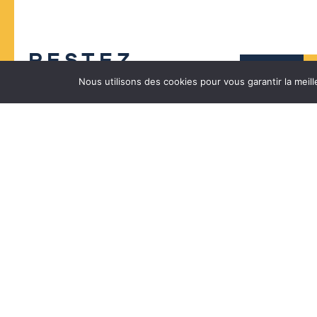
RESTEZ
CONNECTÉ(E)
Nous utilisons des cookies pour vous garantir la meill
Restez informé, inscrivez-vous à notre lettre
d’information,
je m’inscris !
Mairie de Lège-Cap