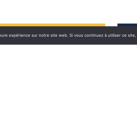
eure expérience sur notre site web. Si vous continuez à utiliser ce sit
La participation innovante ! Signalez un
problème, suggérez une idée puis suivez le
traitement de votre demande.
Horaires
Nos aut