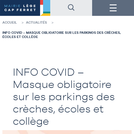
Accéder
Accéder
Menu
au
au
contenu
pied
de
de
la
page
ACCUEIL
ACTUALITÉS
page
INFO COVID – MASQUE OBLIGATOIRE SUR LES PARKINGS DES CRÈCHES,
ÉCOLES ET COLLÈGE
INFO COVID –
Masque obligatoire
sur les parkings des
crèches, écoles et
collège