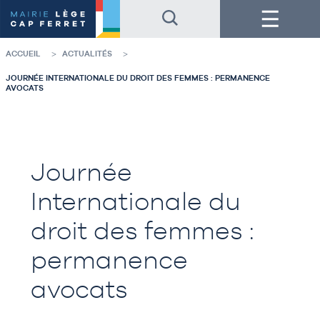
Accéder
Accéder
Menu
au
au
contenu
pied
de
de
la
page
ACCUEIL
ACTUALITÉS
page
JOURNÉE INTERNATIONALE DU DROIT DES FEMMES : PERMANENCE
AVOCATS
Journée
Internationale du
droit des femmes :
permanence
avocats