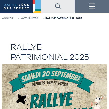
Accéder
Accéder
Menu
au
au
contenu
pied
de
de
la
page
ACCUEIL
ACTUALITÉS
RALLYE PATRIMONIAL 2025
page
RALLYE
PATRIMONIAL 2025