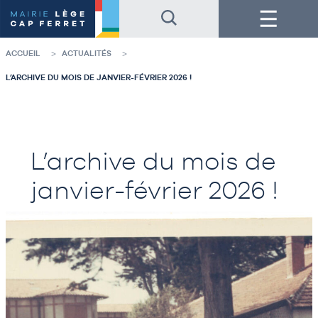
Accéder
Accéder
Menu
au
au
contenu
pied
de
de
la
page
ACCUEIL
ACTUALITÉS
page
L’ARCHIVE DU MOIS DE JANVIER-FÉVRIER 2026 !
L’archive du mois de
janvier-février 2026 !