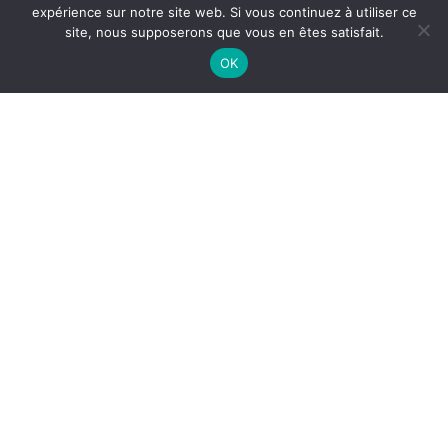
expérience sur notre site web. Si vous continuez à utiliser ce
site, nous supposerons que vous en êtes satisfait.
Nos autres sites
OK
Corps-morts
L’Office de Tourisme
Médiathèque
Camping municipal
INDIQUEZ VOTRE RECHERCHE PAR MOTS CLÉS
RECHERCHER
MARCHÉS PUBLICS
EMPLOI
QUESTIONS RÉPONSES
PLAN DU SITE
MENTIONS LÉGALES
CONTACT