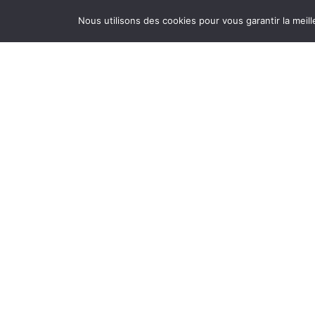
Nous utilisons des cookies pour vous garantir la meill
Restez informé, inscrivez-vous à notre lettre
d’information,
je m’inscris !
Mairie de Lège-Cap
Ferret
79 avenue de la Mairie
33950 LÈGE-Cap
FERRET
Tél. 05 56 03 84 00
Nous contacter