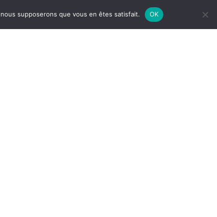
Alerte par message vocal sur les
e, nous supposerons que vous en êtes satisfait.
OK
évènements exceptionnels (accident,
risque naturel, etc.)
res sites
INDIQUEZ VOTRE
rts
RECHERCHE PAR
de Tourisme
MOTS CLÉS
èque
municipal