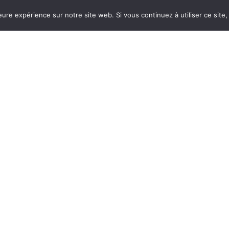
La participation innovante ! Signalez un
eure expérience sur notre site web. Si vous continuez à utiliser ce sit
problème, suggérez une idée puis suivez le
traitement de votre demande.
Horaires
Nos aut
d’ouverture
Corps-mo
– Du lundi au jeudi de
L’Office 
8h30 à 12h30 et de
Médiath
14h00 à 17h30
Camping 
– Vendredi de 8h30 à
12h30 et de 14h00 à
16h30