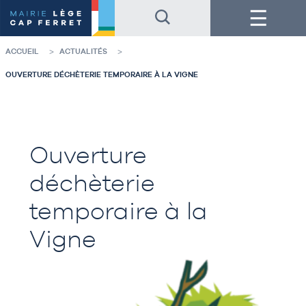
Accéder
Accéder
Menu
au
au
contenu
pied
de
de
la
page
ACCUEIL
ACTUALITÉS
page
OUVERTURE DÉCHÈTERIE TEMPORAIRE À LA VIGNE
Ouverture
déchèterie
temporaire à la
Vigne