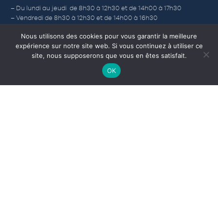
– Du lundi au jeudi de 8h30 à 12h30 et de 14h00 à 17h30
– Vendredi de 8h30 à 12h30 et de 14h00 à 16h30
– Samedi (Accueil) de 9h à 12h, du 1er avril au 31 octobre.
Nous utilisons des cookies pour vous garantir la meilleure
expérience sur notre site web. Si vous continuez à utiliser ce
site, nous supposerons que vous en êtes satisfait.
Nos autres sites
OK
Corps-morts
L’Office de Tourisme
Médiathèque
Camping municipal
INDIQUEZ VOTRE RECHERCHE PAR MOTS CLÉS
RECHERCHER