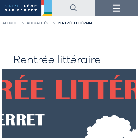
Accéder
Accéder
Menu
au
au
contenu
pied
de
de
la
page
ACCUEIL
ACTUALITÉS
RENTRÉE LITTÉRAIRE
page
Rentrée littéraire