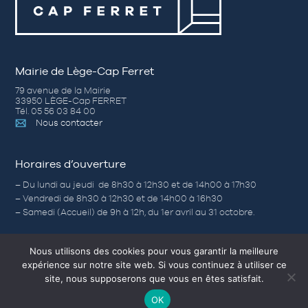
Mairie de Lège-Cap Ferret
79 avenue de la Mairie
33950 LÈGE-Cap FERRET
Tél. 05 56 03 84 00
Nous contacter
Horaires d’ouverture
– Du lundi au jeudi de 8h30 à 12h30 et de 14h00 à 17h30
– Vendredi de 8h30 à 12h30 et de 14h00 à 16h30
– Samedi (Accueil) de 9h à 12h, du 1er avril au 31 octobre.
Nous utilisons des cookies pour vous garantir la meilleure
expérience sur notre site web. Si vous continuez à utiliser ce
Nos autres sites
site, nous supposerons que vous en êtes satisfait.
Corps-morts
OK
L’Office de Tourisme