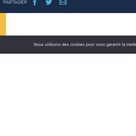
PARTAGER
RESTEZ
Nous utilisons des cookies pour vous garantir la meill
CONNECTÉ(E)
Restez informé, inscrivez-vous à notre lettre
d’information,
je m’inscris !