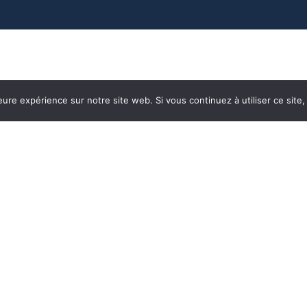
eure expérience sur notre site web. Si vous continuez à utiliser ce sit
La participation innovante ! Signalez un
problème, suggérez une idée puis suivez le
traitement de votre demande.