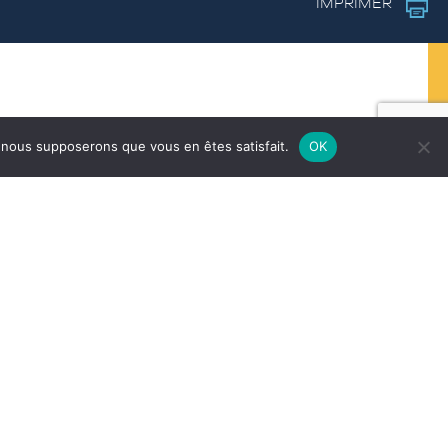
IMPRIMER
e, nous supposerons que vous en êtes satisfait.
OK
Télé-alerte
Alerte par message vocal sur les
évènements exceptionnels (accident,
risque naturel, etc.)