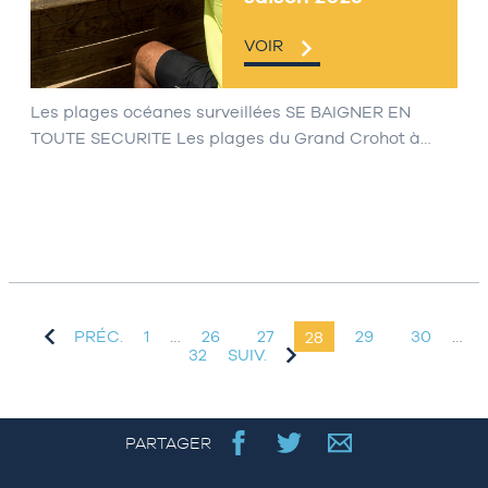
VOIR
Les plages océanes surveillées SE BAIGNER EN
TOUTE SECURITE Les plages du Grand Crohot à…
PRÉC.
1
…
26
27
28
29
30
…
32
SUIV.
PARTAGER