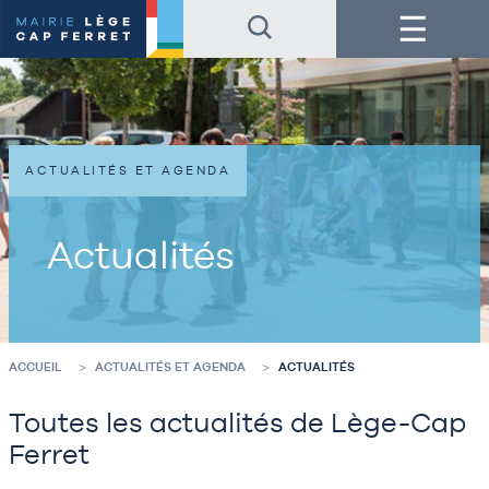
Accéder
Accéder
Menu
au
au
contenu
pied
de
de
la
page
page
ACTUALITÉS ET AGENDA
Actualités
ACCUEIL
ACTUALITÉS ET AGENDA
ACTUALITÉS
Toutes les actualités de Lège-Cap
Ferret