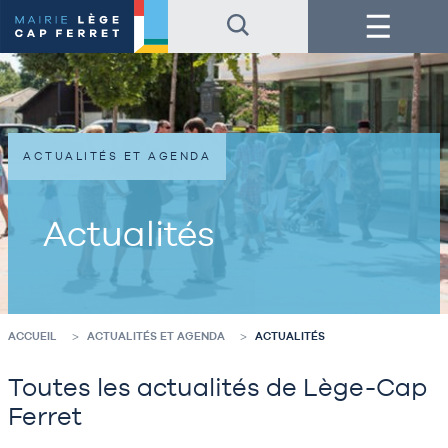
Accéder
Accéder
Menu
au
au
contenu
pied
de
de
la
page
page
ACTUALITÉS ET AGENDA
Actualités
ACCUEIL
ACTUALITÉS ET AGENDA
ACTUALITÉS
Toutes les actualités de Lège-Cap
Ferret