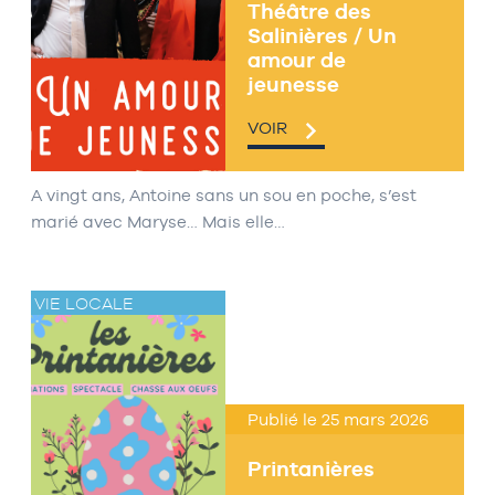
Théâtre des
Salinières / Un
amour de
jeunesse
VOIR
A vingt ans, Antoine sans un sou en poche, s’est
marié avec Maryse… Mais elle…
VIE LOCALE
Publié le 25 mars 2026
Printanières