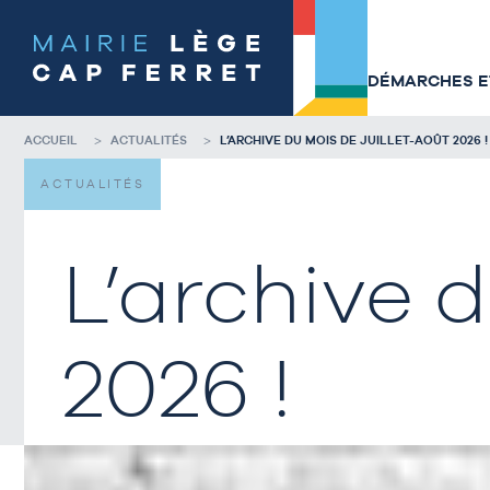
Accéder
Accéder
au
au
contenu
pied
de
de
DÉMARCHES ET
la
page
page
ACCUEIL
ACTUALITÉS
L’ARCHIVE DU MOIS DE JUILLET-AOÛT 2026 !
ACTUALITÉS
L’archive d
2026 !