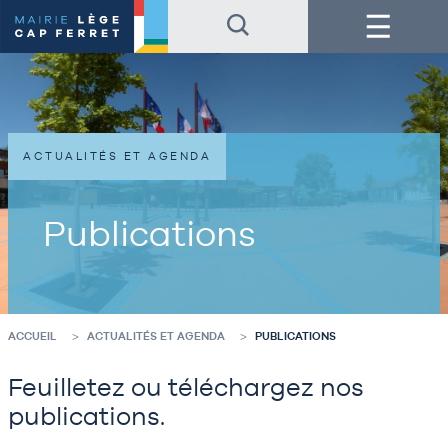
Accéder
Accéder
Menu
au
au
contenu
pied
de
de
la
page
page
ACTUALITÉS ET AGENDA
Publications
ACCUEIL
ACTUALITÉS ET AGENDA
PUBLICATIONS
Feuilletez ou téléchargez nos
publications.