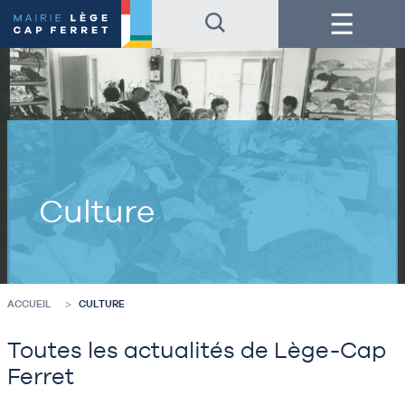
Accéder
Accéder
Menu
au
au
contenu
pied
de
de
la
page
page
Culture
ACCUEIL
CULTURE
Toutes les actualités de Lège-Cap
Ferret