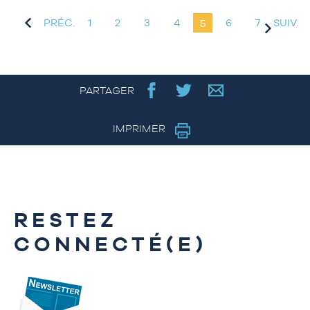
PRÉC.
1
2
3
4
5
6
7
SUIV.
PARTAGER
IMPRIMER
RESTEZ
CONNECTÉ(E)