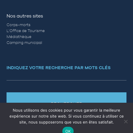
Nos autres sites
Corps-morts
L’Office de Tourisme
Médiathèque
Camping municipal
INDIQUEZ VOTRE RECHERCHE PAR MOTS CLÉS
RECHERCHER
Nous utilisons des cookies pour vous garantir la meilleure
expérience sur notre site web. Si vous continuez à utiliser ce
site, nous supposerons que vous en êtes satisfait.
OK
MARCHÉS PUBLICS
EMPLOI
QUESTIONS RÉPONSES
PLAN DU SITE