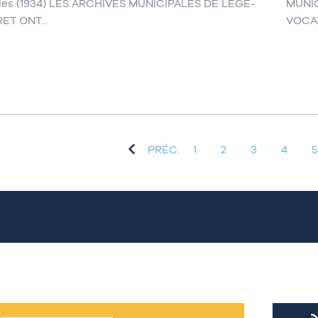
les (1934) LES ARCHIVES MUNICIPALES DE LÈGE-
MUNI
RET ONT…
VOCA
PRÉC.
1
2
3
4
5