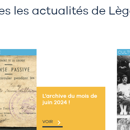
es les actualités de Lè
E
CULT
L’archive du mois de
juin 2024 !
VOIR