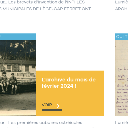
ur… Les brevets d’invention de l’INPI LES
Lumiè
S MUNICIPALES DE LÈGE-CAP FERRET ONT
ARCH
E
CULT
L’archive du mois de
février 2024 !
VOIR
ur… Les premières cabanes ostréicoles
Lumiè