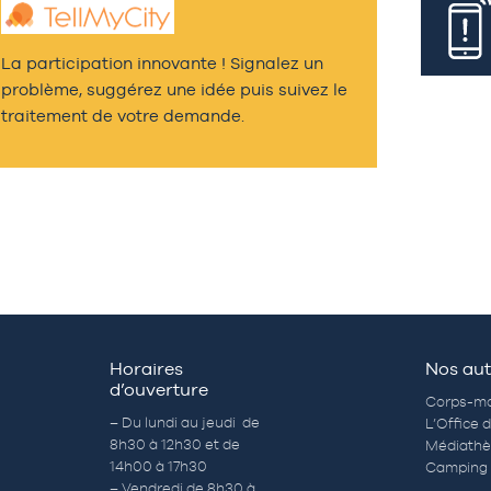
La participation innovante ! Signalez un
problème, suggérez une idée puis suivez le
traitement de votre demande.
Horaires
Nos aut
d’ouverture
Corps-mo
– Du lundi au jeudi de
L’Office 
8h30 à 12h30 et de
Médiath
14h00 à 17h30
Camping 
– Vendredi de 8h30 à