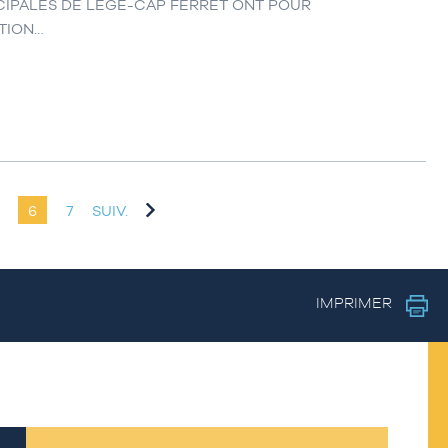
CIPALES DE LÈGE-CAP FERRET ONT POUR
TION…
6
7
SUIV.
IMPRIMER