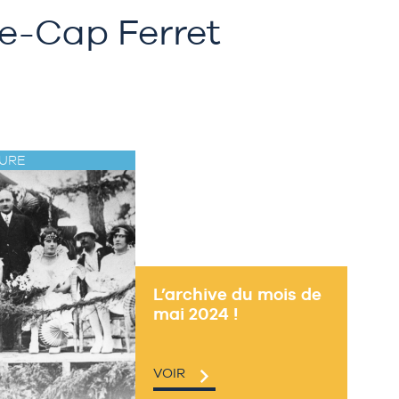
ge-Cap Ferret
URE
L’archive du mois de
mai 2024 !
VOIR