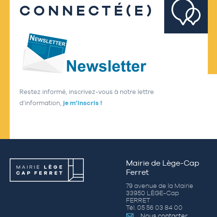
CONNECTÉ(E)
Restez informé, inscrivez-vous à notre lettre
d’information,
je m’inscris !
Mairie de Lège-Cap
Ferret
79 avenue de la Mairie
33950 LÈGE-Cap
FERRET
Tél. 05 56 03 84 00
Nous contacter