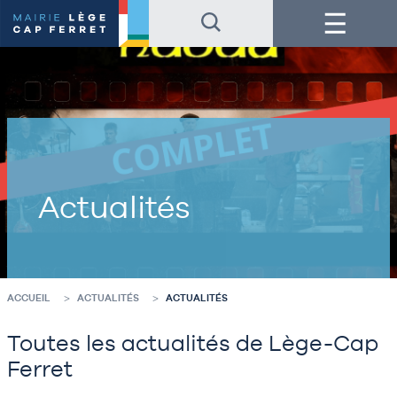
Accéder
Accéder
Menu
au
au
contenu
pied
de
de
la
page
page
Actualités
ACCUEIL
ACTUALITÉS
ACTUALITÉS
Toutes les actualités de Lège-Cap
Ferret