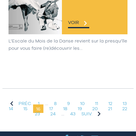
VOIR
L’Escale du Mois de la Danse revient sur la presqu’île
pour vous faire (re)découvrir les…
PRÉC.
1
…
8
9
10
11
12
13
14
15
16
17
18
19
20
21
22
23
24
…
43
SUIV.