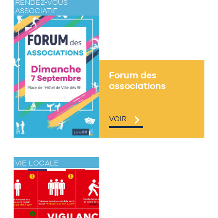
RENDEZ-VOUS
ASSOCIATIF
Forum des
associations
VOIR
VIE LOCALE