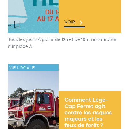
VOIR
Tous les jours À partir de 12h et de 19h : restauration
sur place À…
VIE LOCALE
Comment Lège-
Cap Ferret agit
contre les risques
majeurs et les
feux de forêt ?