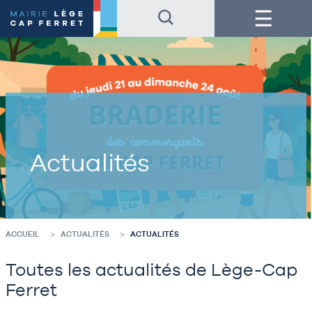
Accéder
Accéder
Menu
au
au
contenu
pied
de
de
la
page
page
Actualités
ACCUEIL
ACTUALITÉS
ACTUALITÉS
Toutes les actualités de Lège-Cap
Ferret