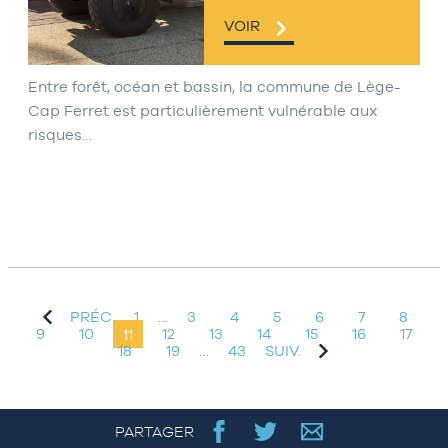
VOIR
Entre forêt, océan et bassin, la commune de Lège-
Cap Ferret est particulièrement vulnérable aux
risques…
PRÉC.
1
…
3
4
5
6
7
8
9
10
11
12
13
14
15
16
17
18
19
…
43
SUIV.
PARTAGER