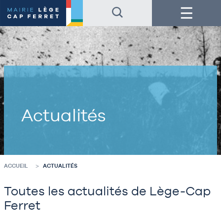
Accéder
Accéder
Menu
au
au
contenu
pied
de
de
la
page
page
Actualités
ACCUEIL
ACTUALITÉS
Toutes les actualités de Lège-Cap
Ferret